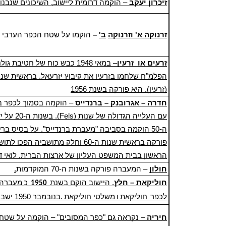
.זיכרון יעקב
– הוקמה דרומית ליישוב, השיכונים שנבנו
זרנוקה א' וזרנוקה
ב'
–
הוקמו על שטח הכפר הערבי 
זרעים או זרעין
– במאי 1948 כבש כוח של חטי
הפלמ"ח שלחמו בזרעין את
קיבוץ יזרעאל
. בראשית שנות ה-50 פע
(זרעין). היא פורקה בשנת
1956
חדרה – אגרובנק – ברנדייס
– הוקמה בסמוך לכפר בר
בשנות ה-0
פורקה בראשית שנות ה-60 וחלק מתוש
הראשון בבית המשפט העליון של ארצות הברית, לואי ד
.חולון
– המעברה פורקה ב
שנות ה-70
המוקדמות
חוליקאת –
חלץ
. היישוב הוקם בשנת
כ
מעברה
1950
לכפר
חוליקאת
ו
משלטי חוליקאת
.בנובמבר 1950 ישבו במעברה 92 משפחות
חיריה
– נקראה גם "כפר המסובים" – הוקמה על שטח