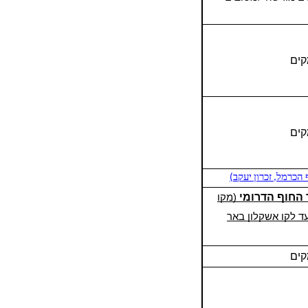
ים
ים
 הכרמל, זכרון יעקב)
 החוף
הדרומי
(מקו
עד לקו אשקלון באר
ים