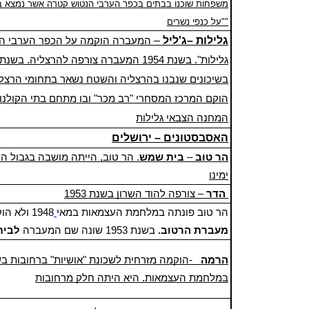
משפחות שוכנו בבתים בכפר הערבי הנטוש
קטרה
אשר נמצא ב
"על כנפי נשרים"
גלילות –ג'ליל
–
המעברה הוקמה על הכפר הערבי הנט
בשיכונים שנבנו בהרצליה והשטח נשאר בתחומי הרצלי
הוקם המרכז המסחרי "רב מכר" ובו מתחם בתי הקולנו
המחנה הצבאי גלילות
האסבסטונים – ירושלים
.הַר טוּב
–
בית שמש
.
הר טוב, הייתה מושבה בגבול הש
ימינו
הדר
– צורפה ל
הוד השרון
בשנת
1953
הר טוב פונתה במלחמת העצמאות במאי
1948 ולא הוקמה מחדש. על אדמות הר טוב בדצמבר 1950 הוקמה
מעברת הרטוב
.
בשנת 1953 שונה שם המעברה
לבית
הרמה
-הוקמה מזרחית לשכונת "אושיות" ב
רחובות
בש
במלחמת העצמאות. היא היתה חלק מרחובות