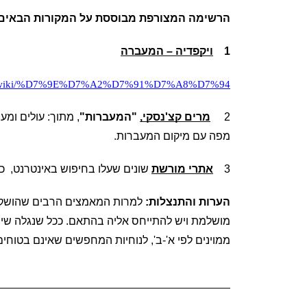
הרשימה המצורפת מבוססת על המקורות הבאים
1
ויקפדיה – המעברה
a.org/wiki/%D7%9E%D7%A2%D7%91%D7%A8%D7%94
2
מרים קצ'נסקי,
 "המעברות"
, מתוך: עולים ומעברות, 1948–1952, יד בן צבי, תש
מפה עם מיקום המעברות.
3
אתרי מורשת
 שונים שעלו בחיפוש באינטרנט,  כג
הערות והתנצלות:
ממוינים לפי א'-ב', לנוחיות המחפשים שאינם בטוחי