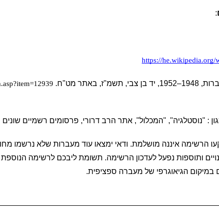
:
https://he.wikipedi
מ"ז, באתר מט"ח. 
em.asp?item=12939  
ון : "נוסטלגיה", "המכלול", אתר הרב דרורי, פרסומים רשמיים שונים 
ם במיקום הגיאוגרפי של מעברה ספציפית.