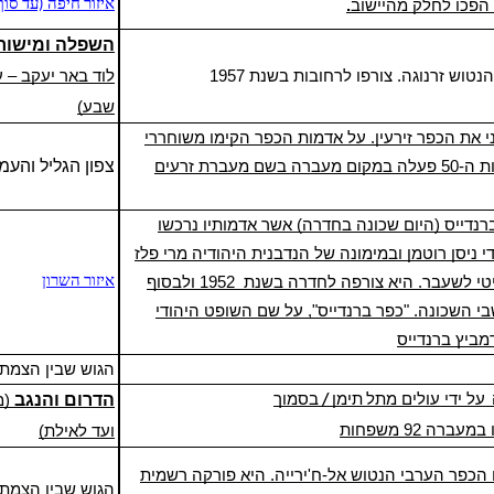
 הפכו לחלק מהיישוב
איזור חיפה (עד סוף
השפלה
ו
מישור
הנטוש
זרנוגה
. צורפו ל
רחובות
בשנת
1957
לוד באר יעקב – 
שבע)
בת גולני את הכפר זירעין. על אדמות הכפר הקימו משוחררי
צפון
הגליל
ו
העמק
לה במקום
מעברה
בשם מעברת זרעים
נדייס (היום שכונה בחדרה) אשר אדמותיו נרכשו
2 על ידי ניסן רוטמן ובמימונה של הנדבנית היהודיה מרי פלז .(Fels) עם העלייה הגדולה של שנות
ה-50 הוקמה בסביבה "מעברת ברנדייס", על בסיס בריטי לשעבר. היא צורפה לחדרה בשנת 1952 ולבסוף
איזור השרון
ביה הפכו לתושבי השכונה. "כפר ברנדייס", על שם השופט היהודי
מביץ ברנדייס
הגוש שבין הצמת
על ידי עולים מתל
תימן
בסמוך
הדרום והנגב
(מ
/
ועד לאילת)
 הכפר הערבי הנטוש
אל-ח'ירייה
. היא פורקה רשמית
הגוש שבין הצמת