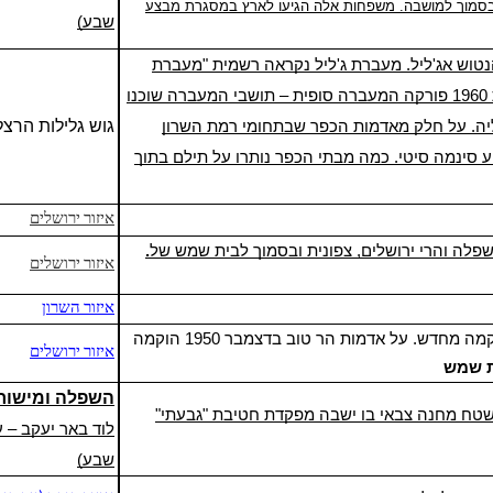
סמוך למושבה. משפחות אלה הגיעו לארץ במסגרת
מבצע
שבע)
וש אג'ליל. מעברת ג'ליל נקראה רשמית "מעברת
גלילות". בשנת 1954 המעברה צורפה להרצליה. בשנת 1960 פורקה המעברה סופית – תושבי המעברה שוכנו
גוש גלילות הרצל
ה. על
חלק מאדמות הכפר שבתחומי רמת השרון
ע
סינמה סיטי
. כמה מבתי הכפר נותרו על תילם בתוך
איזור ירושלים
פלה והרי ירושלים, צפונית ובסמוך לבית שמש של
איזור ירושלים
איזור השרון
איזור ירושלים
 שמש
השפלה
ו
מישור
טח מחנה צבאי בו ישבה מפקדת חטיבת "
גבעתי
"
לוד באר יעקב – 
שבע)