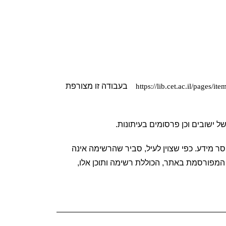
  בעבודה זו מצורפת 
https://lib.cet.ac.il/pages/it
של ישובים וכן פרסומים בעיתונות.
 למרות המאמצים הרבים שהושקעו הרשימה איננה מושלמת. ודאי ימצאו עוד מעברות שלא נרשמו מחוסר מידע. כפי שצוין לעיל, סביר שהרשימה אינה 
מושלמת ויש להתייחס אליה בהתאם. ככל שנגלה שינויים ותוספות נפעל לעדכון הרשימה. תשומת ליבכם לרשימה הנוספת המפורסמת באתר, הכוללת רשימה ותוכן אלו, 