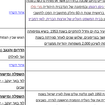
ייס (היום שכונה בחדרה) אשר אדמותיו נרכשו
בשנות
ניסן רוטמן
ובמימונה של הנדבנית היהודיה
מרי פלז
הוקמה בסביבה "מעברת ברנדייס" אשר לבסוף פורקה בראשית שנות ה-60 וחלק מתושביה הפכו לתושבי
איזור השרון
 ב
בית המשפט העליון של ארצות הברית
,
לואי דמביץ
 בת-ים וחדל להתקיים בשנת 1953
.
בשיא צפיפותה
באוהלים ובהמשך בצריפונים. שלוש שנים לאחר סגירתה בשנת
הגוש שבין הצמת
הדרום והנגב
(מ
ועד לאילת)
איזור השרון
השפלה
ו
מישור
לוד באר יעקב – 
שבע)
היא מעברה אשר הוקמה בקרבת המושבה גדרה בשנת 1950 לשם קליטת עולים שעלו לארץ ישראל בשנות
השפלה
ו
מישור
ית
את עולי העלייה ההמונית הראשונה לגדרה. כשבעים
לוד באר יעקב – 