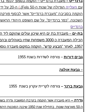
ברנדייס
–
מעברת ברנדייס – הוקמה בסמוך לכפר ברנד
.(Fels עם
העלייה
הגדולה של שנות ה-50
(
ה-20 על ידי
השכונה. "כפר ברנדייס", על שם השופט היהודי הראשון
ברנדייס
בת-ים
– מעברת בת ים היא שיכון עולים שהוקם ליד העיר
הכילה המעברה כ-3000 משפחות שחיו 
1957, לאחר "מבצע קדש", הוקמה במקום מעברה נוספת לשיכון 2,000 משפחות יהודיות ממצרים
גבים דורות
– צורפה ל
שדרות
בשנת
1955
–
גבעת אולגה
גבעת ברנר
–
צורפה ל
קריית עקרון
בשנת
1955
גדרה
–
ה-50 מארצות שונות. בתחילת שנת 1950 שיכנה
הסוכנות היהוד