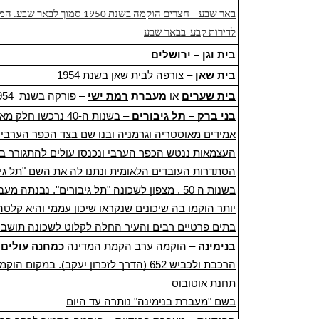
לדירות קבע בבאר שבע
בית וגן – ירושלים
בית שאן
– צורפה לבית שאן בשנת
1954
בית שערים
או
מעברת
רמת ישי
– פורקה בשנת
954
בני ברק – תל גיבורים
– ב
שנות ה-40
נרכשו חלק מא
אמידים מ
אוסטריה
ו
גרמניה
ובנו שם בצד הכפר הערבי 
העצמאות
ננטש הכפר הערבי ונכנסו עולים להתגורר 
הסתדרות העובדים הלאומית ונתנו לה את השם "תל גי
בשנות ה 50 , מצפון לשכונה "תל גיבורים", נבנ
יותר הוקמו בה
שיכונים
שנקראו שיכון עממי והיא קלטה
בתים פרטיים רבים והעיר החלה לקלוט לשכונה תושב
בנימינה
– הוקמה ערב הקמת המדינה
כ
מחנה עולים
הרכבת ול
כביש 652
(הדרך לזכרון יעקב). במקום הוקמו 
תחנת אוטובוס
בשם "מעברת בנימינה" נותרה עד היום