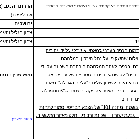
הדרום והנגב
(מ
באר שבע – חצרים הוקמה בשנת 1950 סמוך לבאר שבע. המעברה פורקה באוקטובר 1957 ואחרוני תושביה הועברו
ועד לאילת)
ירושלים
צפון
הגליל
ו
העמק
צפון
הגליל
ו
העמק
1
דמות הכפר הערבי
ג'מאסין א-שרקי
על ידי יהודים
וילות שהשקיפו על
נחל הירקון
. ב
מלחמת
בבתי הכפר. לאחר המלחמה הורחבה השכונה על ידי
בורים" על שם
גיבורים
היסטוריים של עם ישראל.
הגוש שבין הצמת
תה מעברת אוהלים לשיכון עולים ב"עלייה הגדולה". מאוחר
 עולים רבים מ
צפון אפריקה
. ב
שנות ה-60
נוספו לה
ים
חרדים
בשטח "מחנה 101" של הצבא הבריטי, סמוך לתחנת
"גבעת ישורון", "שכונת ורבורג" וחלק מאזור התעשייה.
איזור השרון