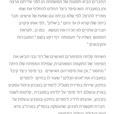
החברים הביא תמונות של המשפחה הן לפני עלייתם ארצה
והן במעברה. הוא סיפר כיצד החליט להחליף את שמו
מפריד להרצל, לפי שלא בכיתה עם שמות של אישים. חבר
כיתה שלו קורא לו עד היום " ביאליק" , לפי אותו עיקרון.
חברים אחרים לא הכירו את הנושא . כמו כן , לקראת
המפגש נשלח ע"י העמותה דף רקע בשם " המעברות
והקיבוצים " .
השיחה קלחה והסיפורים האישיים של דוד ובני הביאו את
הסיפור של התקופה המאתגרת, שמילת המפתח שלו היתה
" מחסור ", וכן את סיפוריהם האישיים . בני סיפר כיצד קיבל
במעברה את "ארגז הכלים " שעזר לו בחיים : לימודים
בתיכון, שירות בסיירת מטכ"ל, לימודים בטכניון וניהול עסקים
בארץ ובעולם. דוד סיפר על ילדותו במעברה , קליטתו לשנה
בקיבוץ, אהבתו לרדיו, לימודים בתיכון ובטכניון ובעלות על
חברת תקשורת לווינים, שהונפקה בנסד"ק בארה"ב והיא
היום הגדולה בעולם בתחומה.