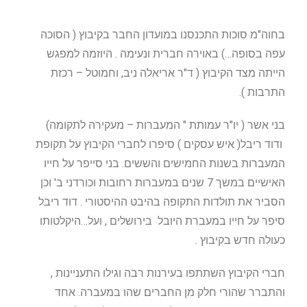
בחוה"מ סוכות התכנסנו במועדון החבר בקיבוץ ( הסוכה
עפה בסופה…) באוירה חברית ונעימה . היוזמה למפגש
הייתה מצד הקיבוץ ( ד"ר אריאלה ניב, וחמוטל – רכזת
התרבות ).
בני אשר ( יו"ר עמותת " המעברות – מעקירה לתקומה)
ודוד ריבל( איש עסקים ) סיפרו לחברי הקיבוץ על תקופת
המעברות בשנות החמישים והששים. בני סייפר על חייו
האישיים במשך 7 שנים במעברות רחובות וכורדני ב' וכן
הסביר את תולדות התקופה בהיבט ההיסטורי . דוד ריבל
סיפר על חייו במעברת היובל בירושלים , ועל…היקלטותו
כעולה חדש בקיבוץ .
חברי הקיבוץ השתתפו בעירנות רבה וגילו התעניינות ,
והתברר שהורי חלק מן החברים שהו במעברה. אחד