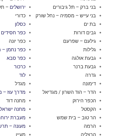
בני ברק – תל גיבורים
ירושלים
– תל
בני עייש – מסמיה – נחל שורק
כדורי
בת ים
כסלון
גבים דורות
כפר חסידים
גילעם – שפרעם
כפר יונה
גלילות
כפר נחמן – ר
גבעת אולגה
כפר סבא
גבעת ברנר
כרכור
גדרה
לוד
דימונה
מגדל
הדר – הוד השרון / מגדיאל
מדרך עוז – מ
הכפר הירוק
מחנה דוד
הקסטל
מחנה ישראל 
הר טוב – בית שמש
מעברת ירוח
הרמה
מעונה – תרש
הרצליה
מעיין