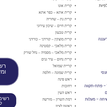
פיות
קרית אונו
קרית אתא – כפר אתא
קרית גת – שחריה
קרית חיים – שיכון עירוני
קרית טבעון
עננה
קרית מוצקין – קורדני – כורדני
קרית מלאכי – קסטינה
קרית מלאכי – מסמיה – נחל שורק
קרית נחום – עיר גנים
רשי
קריית שמואל
ומע
נסי
קרית שמונה – חלסה
ראש פינה
– פתח-תקווה
רחובות
ם
ראש העין
רשימ
יחה – מעלות
רמת השרון – מורשה
לפ
ראשון לציון