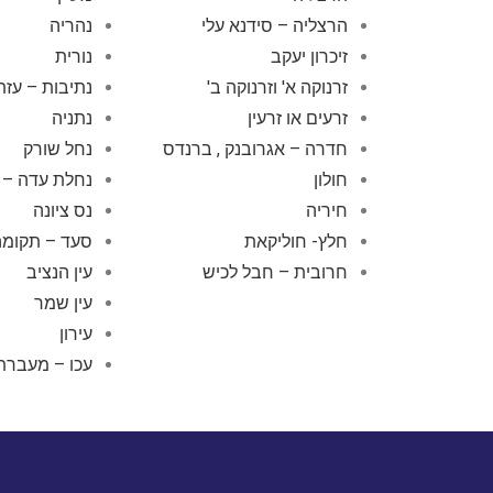
הרצליה – סידנא עלי
נהריה
זיכרון יעקב
נורית
זרנוקה א' וזרנוקה ב'
נתיבות – עזת
זרעים או זרעין
נתניה
חדרה – אגרובנק , ברנדס
נחל שורק
חולון
נחלת עדה – 
חיריה
נס ציונה
חלץ- חוליקאת
סעד – תקומה
חרובית – חבל לכיש
עין הנציב
עין שמר
עירון
עכו – מעברת 