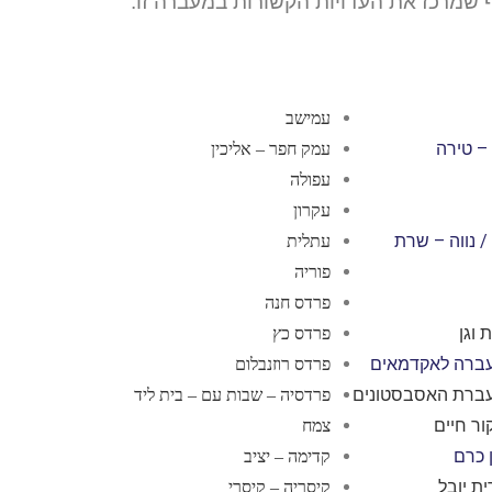
שמרכז את העדויות הקשורות במעברה זו.
עמישב
– טירה
עמק חפר – אליכין
עפולה
עקרון
/ נווה – שרת
עתלית
פוריה
פרדס חנה
 וגן
פרדס כץ
עברה לאקדמאים
פרדס רוזנבלום
עברת האסבסטונים
פרדסיה – שבות עם – בית ליד
ור חיים
צמח
 כרם
קדימה – יציב
ת יובל
קיסריה – קיסרי