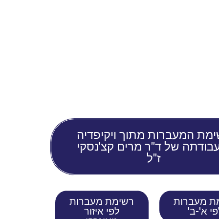
מת המעברות מתוך ויקיפדיה
בודתה של ד"ר מרים קצ'נסקי
ז"ל
ת מעברות
רשימת מעברות
י א'-ב'
לפי איזור