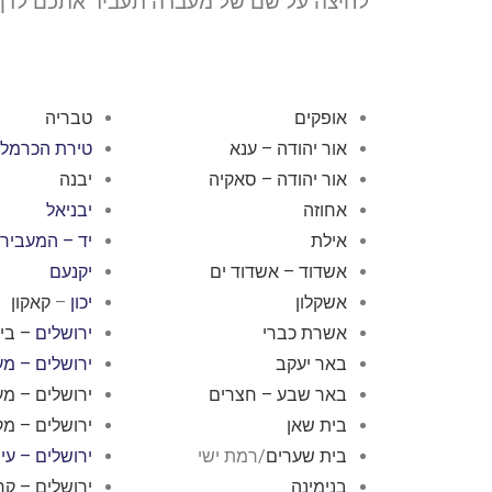
לחיצה על שם של מעברה תעביר אתכם לדף 
אופקים
טבריה
אור יהודה – ענא
טירת הכרמל 
אור יהודה – סאקיה
יבנה
אחוזה
יבניאל
אילת
יד – המעביר 
אשדוד – אשדוד ים
יקנעם
אשקלון
יכון
–
קאקון
אשרת כברי
ירושלים
–
בית
באר יעקב
ירושלים – מ
באר שבע – חצרים
ירושלים – מ
בית שאן
ירושלים – מק
בית שערים
/רמת ישי
ירושלים – עין
בנימינה
ירושלים – קרי