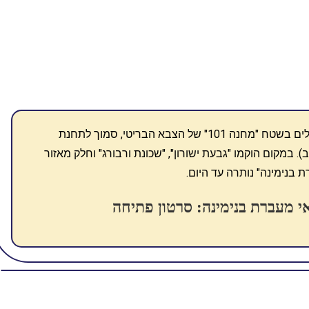
הוקמה ערב הקמת המדינה כמחנה עולים בשטח "מחנה 101" של הצבא הבריטי, סמוך לתחנת
ך לזכרון יעקב). במקום הוקמו "גבעת ישורון", "שכונת ורבורג" וחלק מאזור
בנימינה" נותרה עד היום.
אי מעברת בנימינה: סרטון פתיחה