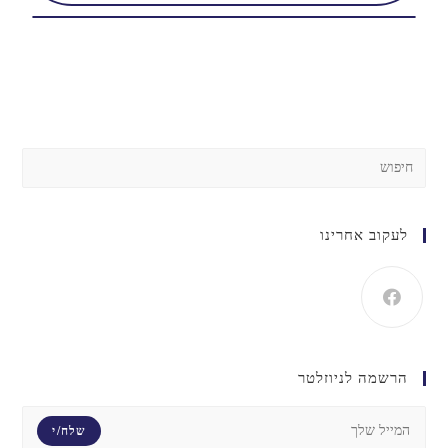
לעקוב אחרינו
הרשמה לניוזלטר
שלח/י