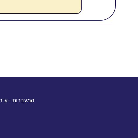
המעברות - ע"ר 580654713 | רח' הדליות 3, נתניה | טל. 054-7402109 פקס. 651647​