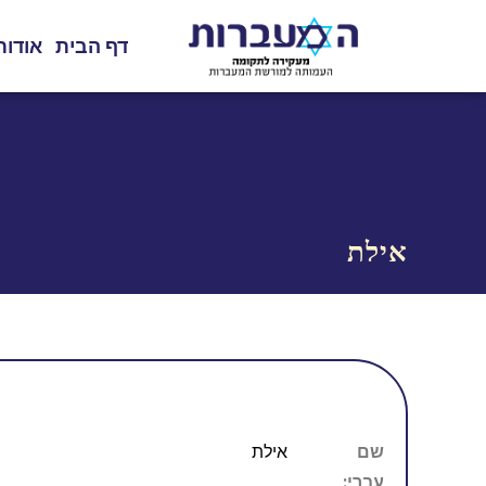
דף הבית
אודות
אילת
שם
אילת
עברי: