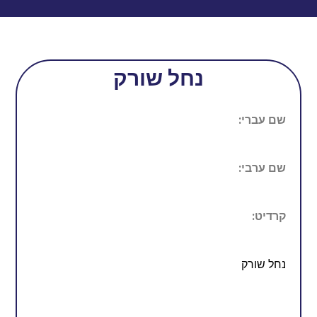
נחל שורק
שם עברי:
שם ערבי:
קרדיט:
נחל שורק