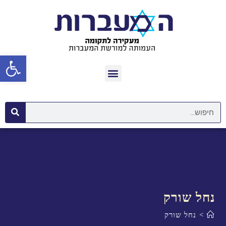
פתח סרגל נגישות
נחל שורק
>
נחל שורק