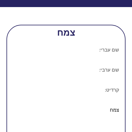
צמח
שם עברי:
שם ערבי:
קרדיט:
צמח