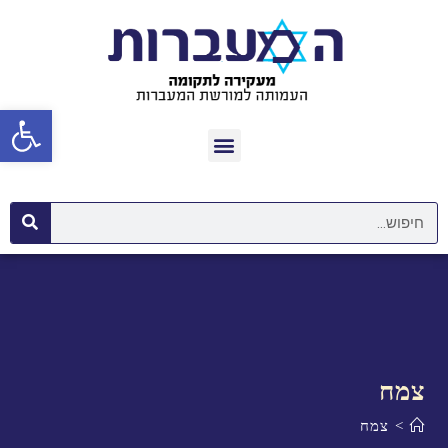
פתח סרגל נגישות
צמח
>
צמח