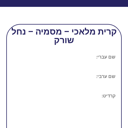
קרית מלאכי – מסמיה – נחל
שורק
שם עברי:
שם ערבי:
קרדיט: