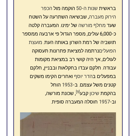
בראשית
שנות ה-50
הוקמה מול
הכפר
הירוק
מעברה
, שבשיאה השתרעה על השטח
שעד
מחלף מורשה
של ימינו. המעברה קלטה
כ-6,000 עולים, מספר הגדול פי ארבעה ממספר
תושביה של רמת השרון באותה העת.
מועצת
הפועלים
נרתמה למציאת פתרונות תעסוקה
לעולים, אך היה קושי רב במציאת מקומות
עבודה. חלקם עבדו בחקלאות ובבניין, חלקם
במפעלים ב
הדר יוסף
ואחרים הקימו משקים
קטנים משל עצמם. ב-
1953
הוחל
[9]
בהקמת
שיכון
קבע
, שכונת מורשה,
וב-
1957
חוסלה המעברה סופית.