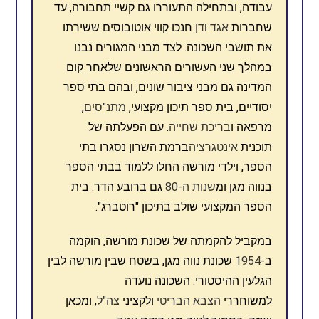
עבודה, ובתחילה התעוררו גם קשיי תחבורה, עד
שחברות
אגד
ו
דן
חנכו קווי אוטובוסים ששירתו
את תושבי השכונה. לצד מבני המגורים נבנו
במהלך שני העשורים הראשונים שלאחר קום
המדינה גם מבני ציבור שונים, ובהם בתי ספר
יסודיים, בית ספר תיכון מקצועי,
מתנ"סים
,
מרפאה ו
בריכת שחייה
. עם הפעלתה של
תוכנית
אינטגרציה
ברמת השרון נסגרו בתי
הספר, וילדי מורשה החלו ללמוד בבתי הספר
בנווה מגן ומ
שנות ה-80
גם ברובע הדר. בית
הספר המקצועי שולב בתיכון "רוטברג".
במקביל להקמתה של שכונת מורשה, הוקמה
ב-
1954
שכונת נווה מגן, בשטח שבין מורשה לבין
הגלעין ההיסטורי. השכונה נועדה
למשוחררי
הצבא הבריטי
ולקציני
צה"ל
, ומכאן