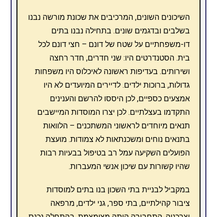
השיכונים השונים, המרכיבים את שכונת מורשה נבנו
בשלבים ובדגמים שונים. בתחילה נבנו בתים
דו-משפחתיים על שטח של דונם – חצי דונם לכל
בית. הסטנדרטים היו: שני חדרים, חדר רחצה
ושירותים. בעדיפות ראשונה לאיכלוס היו משפחות
גדולות, ברוכות ילדים. לדיירים המיועדים לא היו
אמצעים כספיים, לכן היססו להרשם והענינים
התקדמו בעצלתיים. לכן יצרו המוסדות המיישבים
תנאים מיוחדים לראשוני המשתכנים – הלוואות
בתנאים נוחים ומשכנתאות לא צמודות. מועצת
הפועלים השקיעה עמל רב בטיפול בבעיות רבות
שהיו קשורות עם שיכון אנשי המעברות.
במקביל לבניית בתי השכון בנו בתים למוסדות
ציבור קהילתיים, בתי ספר, גני ילדים, מרפאה
וצרכניה. התחבורה היתה מצומצמת, בהתחלה נכנס