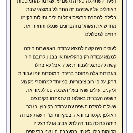
1951 השתוללה סערה וגשם עז, שגרמו להתמוטטות
האוהלים על יושביהם. זה התחולל במוצאי שבת
בלילה. למחרת התגייס צהל וחיילים וחיילות הקימו
מחדש את האוהלים והבדונים שנפלו והחזירו את
החיים למסלולם.
לעולים היה קשה למצוא עבודה. האפשרות היתה
למצוא עבודה רק בחקלאות או בבנין. לרובם היה
קשה להסתגל לעבודות אלה, אבל לא בחלו
בעבודות אלה מחוסר ברירה. המוסדות יזמו עבודות
דחק, על פי רוב ציבוריות, במיוחד למחוסרי מקצוע
ולזקנים. עולים שהיו בעלי השכלה פנו ללמוד את
השפה העברית באולפנים שנפתחו בקיבוצים,
ששלבו למידת השפה עם עבודה בקיבוץ ובגמר
האולפן נקלטו בהוראה, בפקידות וכו' והשגת עבודה
היתה כרוכה בנדידה לתל אביב או להרצליה.
מקומות בילוי לא היו במעברה. היו שני בתי קפה,