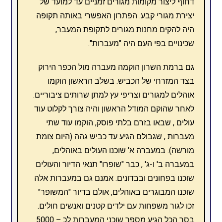
דחוף ליצור מקומות מגורים זמניים עד למועד של
יצירת מגורי קבע. הפתרון האפשרי באותה תקופה
היה להקים מחנות מגורים לתקופת המעבר,
שכינויים בפי העם היה "מעברות".
גם ברמת השרון הוקמה מעברה מול הכפר הירוק
בצד המזרחי של הכביש. בשלב הראשון הוקמו
אוהלים למגורים וצריפי עץ למתן שרותים ציבוריים.
לאחר שהוקם המודל הראשון והיה צורך לקלוט עוד
עולים , שבאו בזרם בלתי פוסק, הוקמו עוד שתי
מעברות , שגבולם הגיע עד כביש גהה (היום צומת
מורשה). במעברה א' שוכנו העולים באוהלים,
במעברה ב' ו-ג' , כבר "שופרו" תנאי הדיור והעולים
שוכנו בפחונים ובבדונים. אמנם גם במעברות אלה
שוכנו המבוגרים באוהלים, אולם בדיור "המשופר"
זכו לגור משפחות עם ילדים קטנים ואנשים חולים.
בסך הכל הגיע מספר שוכני המעברות לכ – 5000