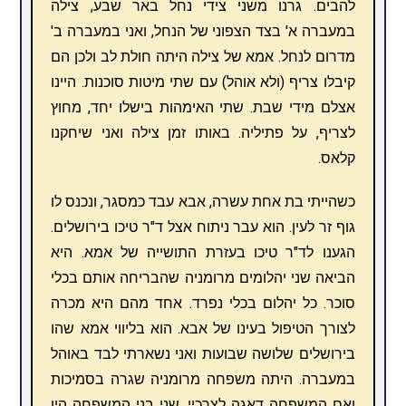
להבים. גרנו משני צידי נחל באר שבע, צילה
במעברה א' בצד הצפוני של הנחל, ואני במעברה ב'
מדרום לנחל. אמא של צילה היתה חולת לב ולכן הם
קיבלו צריף (ולא אוהל) עם שתי מיטות סוכנות. היינו
אצלם מידי שבת. שתי האימהות בישלו יחד, מחוץ
לצריף, על פתיליה. באותו זמן צילה ואני שיחקנו
קלאס.
כשהייתי בת אחת עשרה, אבא עבד כמסגר, ונכנס לו
גוף זר לעין. הוא עבר ניתוח אצל ד"ר טיכו בירושלים.
הגענו לד"ר טיכו בעזרת התושייה של אמא. היא
הביאה שני יהלומים מרומניה שהבריחה אותם בכלי
סוכר. כל יהלום בכלי נפרד. אחד מהם היא מכרה
לצורך הטיפול בעינו של אבא. הוא בליווי אמא שהו
בירושלים שלושה שבועות ואני נשארתי לבד באוהל
במעברה. היתה משפחה מרומניה שגרה בסמיכות
ואם המשפחה דאגה לצרכיי. שני בני המשפחה היו