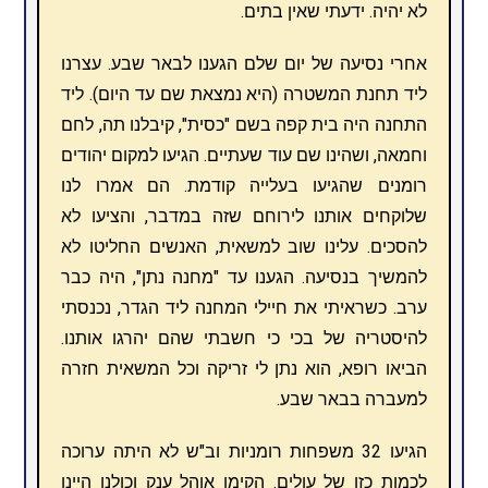
לא יהיה. ידעתי שאין בתים.
אחרי נסיעה של יום שלם הגענו לבאר שבע. עצרנו
ליד תחנת המשטרה (היא נמצאת שם עד היום). ליד
התחנה היה בית קפה בשם "כסית", קיבלנו תה, לחם
וחמאה, ושהינו שם עוד שעתיים. הגיעו למקום יהודים
רומנים שהגיעו בעלייה קודמת. הם אמרו לנו
שלוקחים אותנו לירוחם שזה במדבר, והציעו לא
להסכים. עלינו שוב למשאית, האנשים החליטו לא
להמשיך בנסיעה. הגענו עד "מחנה נתן", היה כבר
ערב. כשראיתי את חיילי המחנה ליד הגדר, נכנסתי
להיסטריה של בכי כי חשבתי שהם יהרגו אותנו.
הביאו רופא, הוא נתן לי זריקה וכל המשאית חזרה
למעברה בבאר שבע.
הגיעו 32 משפחות רומניות וב"ש לא היתה ערוכה
לכמות כזו של עולים. הקימו אוהל ענק וכולנו היינו