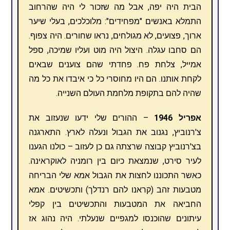
הבית היה יפה, אבל מה שזכור לי היה שהרחוב
התמלא באנשים "מפחידים": מלוכלכים, בעלי שיער
ארוך, פצועים, לא מגולחים, נראו שחורים. היה צפוף.
הם סחבו עגלה. היצול היה מוט ועליו שמיכה, ספל
אמייל, צלחת פח. פחדתי שהם צוענים שבאים
לקחת אותנו. הם היו מחוסרי כל כי איבדו את כל מה
שהיה להם בתקופת מלחמת העולם השנייה.
אפריל 1946
– ההורים שלי ידעו שנעזוב את
צ'רנוביץ, נגנוב את הגבול ונעלה לארץ. התארגנה
בצ'רנוביץ קבוצה שרצתה גם כן לעזוב – כולנו הגענו
לעיר סירט, שנמצאת כיום בין רומניה לאוקראינה.
כאשר התכוננו לחצות את הגבול אמא שלי הבריחה
מטבעות זהב (קראנו להם רנדלך) ותכשיטים. אמא
החביאה את המטבעות והתכשיטים בין קפלי
עיתונים שהוכנסו למגפיים שנעלתי. היה נהוג אז