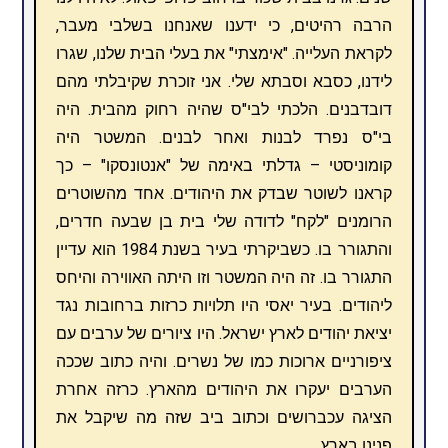
הרבה רהיטים, כי ידענו שאנחנו בשלבי מעבר,
לקראת העלייה. "אימצתי" את בעלי הבית שלנו, שגרו
לידנו, כסבא וסבתא שלי. אני זוכרת שקיבלתי מהם
דובדבנים. הלכתי לבי"ס שהיה רחוק מהבית. היה
בי"ס נפרד לבנות ואחר לבנים. המשטר היה
קומוניסטי – גדלתי באימה של "אנטונסקו" – כך
קראנו לשוטר שבדק את היהודים. אחד מהשוטרים
הרומנים "לקח" לדודה שלי בית בן שבעה חדרים,
והתגורר בו. כשביקרתי בעיר בשנת 1984 הוא עדיין
התגורר בו. זה היה המשטר וזו היתה האווירה והיחס
ליהודים. בעיר יאסי היו תלויות כרזות ברחובות נגד
יציאת יהודים לארץ ישראל. היו ציורים של ערבים עם
ציפורניים ארוכות כמו של נשרים. והיה כתוב שככה
הערבים יעקרו את היהודים מהארץ. כרזה אחרת
הציגה עכברושים וכתוב ביב שזה מה שיקבל את
פנינו בארץ.