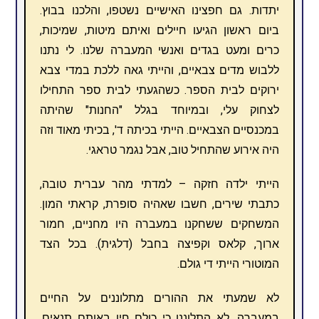
יתדות. גם חפצינו האישיים נשטפו, והלכנו בבוץ.
ביום ראשון הגיעו חיילים ואיתם מיטות, שמיכות,
כרים ומעט בגדים ואנשי המעברה שלנו. לי נתנו
ללבוש מדים צבאיים, והייתי גאה ללכת במדי צבא
ירוקים לבית הספר. כשהגעתי לבית ספר התחילו
לצחוק עלי, ובמיוחד בגלל "החנות" שהיתה
במכנסיים הצבאיים. הייתי בכיתה ד', בכיתי מאוד וזה
היה אירוע שהתחיל טוב, אבל נגמר טראגי.
הייתי ילדה חזקה – למדתי מהר עברית טובה,
כתבתי שירים, חשבו שאהיה סופרת, קראתי המון.
המשחקים ששחקנו במעברה היו מחניים, חמור
ארוך, קלאס וקפיצה בחבל (דלגית). בכל הצד
המוטורי הייתי די גולם.
לא שמעתי את ההורים מתלוננים על החיים
במעברה. לא התלוננו כי כולם חיו באותם תנאים.