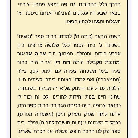
בדרך כלל בחבורות. גם פה נמצא פתרון יצירתי.
בבאר שבע היו עגלונים להובלות ואנחנו טיפסנו על
העגלות והגענו למחוז חפצנו.
בשנה הבאה (כיתה ה') למדתי בבית ספר "נטעים"
בשכונה ג'. בית הספר כלל שלושה צריפים בהן
ארבע כיתות, והנהלה. המחנך היה
אריה אביגור
ומחנכת מקבילה היתה
רות דין
. אריה היה בחור
צעיר בעל משפחה צעירה עם תינוק קטן. צילה
(מהמעברה) ואני למדנו באותה כיתה ולעיתים היינו
הולכות לטייל עם התינוק של אריה אביגור בשבתות.
שתינו היינו בנות יחידות להורינו ולכן זה זכור לי
כהנאה צרופה. היינו הכיתה הגבוהה בבית ספר הזה,
איתנו למדו שפיק מעירק וניסן (משפחה מפרס),
כרמלית משכונה ג' (היום תושבת להבים) וצילה. בית
ספר נתן לנו הרבה חופש פעולה. אני זוכרת שארגנו