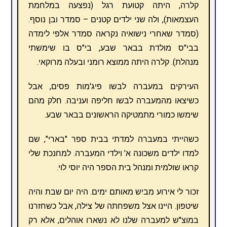
קלרה, היתה קטועת רגל (נפצעה במלחמת
העצמאות), ולה שני ילדים קטנים – סמדר ובן נוסף.
(סמדר שאחרי נישואיה נקראה סמדר אלפי לימדה
בבי"ס מולדת בבאר שבע, בי"ס בו שימשתי
מנהלת). קלרה היתה ממוצא רומני ובעלה מרוקאי.
העירקים במעברה לבשו פיג'מות פסים, אבל
כשיצאו מהמעברה לבשו חליפה ועניבה. חלק מהם
שימשו כמורי מתמטיקה הראשונים בבאר שבע.
כשהייתי במעברה למדתי בבית ספר "בארי", שם
למדו ילדים משכונה א' וילדי המעברה. למחנכת שלי
קראו שולמית ומנהל בית הספר היה יוסי לוי.
זכור לי אירוע מביש מאותם ימים. היה יום שבת והיה
שיטפון. היינו אצל משפחתה של צילה, אבל כשחזרנו
במוצ"ש למעברה שלנו לא נשארו אוהלים, אלא רק