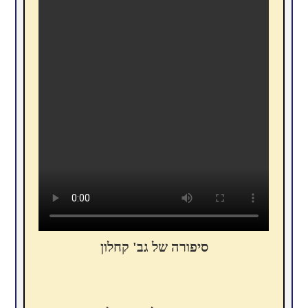
סיפורה של גב' קחלון