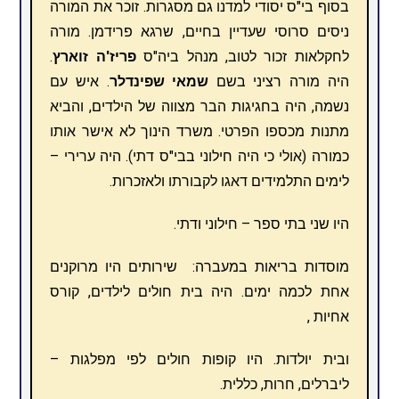
בסוף בי"ס יסודי למדנו גם מסגרות. זוכר את המורה
ניסים סרוסי שעדיין בחיים, שרגא פרידמן. מורה
לחקלאות זכור לטוב, מנהל ביה"ס
פריז'ה זוארץ
.
היה מורה רציני בשם
שמאי שפינדלר
. איש עם
נשמה, היה בחגיגות הבר מצווה של הילדים, והביא
מתנות מכספו הפרטי. משרד הינוך לא אישר אותו
כמורה (אולי כי היה חילוני בבי"ס דתי). היה ערירי –
לימים התלמידים דאגו לקבורתו ולאזכרות.
היו שני בתי ספר – חילוני ודתי.
מוסדות בריאות במעברה: שירותים היו מרוקנים
אחת לכמה ימים. היה בית חולים לילדים, קורס
אחיות ,
ובית יולדות. היו קופות חולים לפי מפלגות –
ליברלים, חרות, כללית.