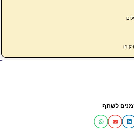
לום
קיהו
מנים לשתף