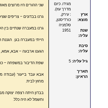
מגידו. כיום
שני ההורים היו מרוצים מאו
מדרך עוז).
ארץ
: עירק,
גרנו בבדונים – צריפים שצי
מוצא:
כורדיסטן,
סלמניה
גרנו במעברה שנתיים בין השנים 951-1953, ומשם עברנו ליוקנעם ל
שנת
1951
עליה:
הייתי במעברה בגן . הגננת ה
סיבת
עליה:
הגענו ארבעה – אבא, אמא, אני ושאול ז"ל אחי. 
גיל עליה:
5
שפת הדיבור במשפחה – כור
תאריך
אבא עבד בייעור (עבודה מ
הראיון:
מחוץ לבית.
בבדון היתה רצפה יצוקה מבטו
וחשמל לא היה כלל.