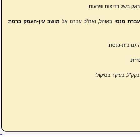
ברת מנסי
באוהל, ואח"כ עברנו אל
מושב עין-העמק ברמת
 גם בית-כנסת.
רית
.
קק"ל, בעיקר בסיקול.