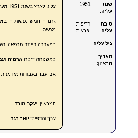
שנת
1951
עלינו לארץ בשנת 1951 מעיראק בשל רדיפות ופרעות.
עליה:
גרנו – חמש נפשות –
במע
סיבת
רדיפות
מנשה
.
עליה:
ופרעות
גיל עליה:
במעברה הייתה מרפאה והיה
תאריך
במשפחה דיברו
ארמית ועב
הראיון:
אבי עבד בעבודות מזדמנות ב
המראיין:
יעקב מורד
ערך והדפיס:
יואב רגב