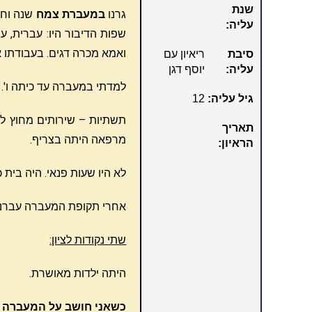
שנת
גרנו
במעברת צמח
שנה וחצי
עליה:
שפות הדיבור היו: עברית, 
ואמא מכרה דגים. בעבודתו 
סיבת
ריאיון עם
עליה:
יוסף דגן
למדתי במעברה עד כיתה ו'. 
גיל עליה:
12
תשתיות – שירותים מחוץ למג
תאריך
מרפאה היתה בצריף.
הראיון:
לא היו שעות פנאי. היה בית 
אחרי תקופת המעברה עברנ
שתי נקודות לציון:
היתה ילדות מאושרת.
כשאני חושב על המעברה א