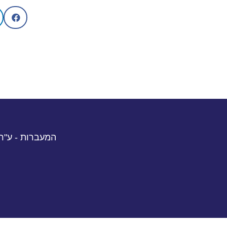
המעברות - ע"ר 580654713 | רח' הדליות 3, נתניה | טל. 054-7402109 פקס. 651647​